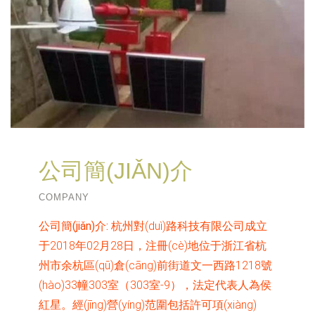
公司簡(JIǍN)介
COMPANY
公司簡(jiǎn)介:
杭州對(duì)路科技有限公司成立
于2018年02月28日，注冊(cè)地位于浙江省杭
州市余杭區(qū)倉(cāng)前街道文一西路1218號
(hào)33幢303室（303室-9），法定代表人為侯
紅星。經(jīng)營(yíng)范圍包括許可項(xiàng)