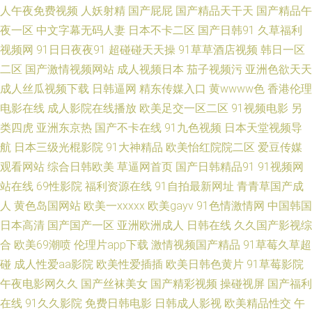
人午夜免费视频
人妖射精
国产屁屁
国产精品天干天
国产精品午
精品国产 91网精品 福利姬福利导航 免费试看91福利 97青娱乐 97超碰天天
夜一区
中文字幕无码人妻
日本不卡二区
国产日韩91
久草福利
视频网
91日日夜夜91
超碰碰天天操
91草草酒店视频
韩日一区
干 91深夜影院色 自慰视频在线观看 亚洲精品黄色网址 www欧美日 深夜老
二区
国产激情视频网站
成人视频日本
茄子视频污
亚洲色欲天天
成人丝瓜视频下载
日韩逼网
精东传媒入口
黄wwww色
香港伦理
司机 91主播福利视频 wwwh片 91在线老司机 91手机视频 91校花宝儿在线
电影在线
成人影院在线播放
欧美足交一区二区
91视频电影
另
类四虎
亚洲东京热
国产不卡在线
91九色视频
日本天堂视频导
91丝足网站 韩国av在线网址 熟女色网 91豆花成人社区 日韩av无码aa 国产乱
航
日本三级光棍影院
91大神精品
欧美怡红院院二区
爱豆传媒
人一区 日韩A∨小电影 俺五月激情 操丝袜美腿人妻 黄色网址链接 欧美人妖
观看网站
综合日韩欧美
草逼网首页
国产日韩精品91
91视频网
站在线
69性影院
福利资源在线
91自拍最新网址
青青草国产成
屄 午夜少好福利 草草网天堂 伊人成人香蕉网 超碰青娱乐奇米 美女扣屄内射
人
黄色岛国网站
欧美一xxxxx
欧美gayv
91色情激情网
中国韩国
日本高清
国产国产一区
亚洲欧洲成人
日韩在线
久久国产影视综
激情福利导航 av福利色导航 亚洲一卡久173 亚洲欧美专区 午夜影院006 91
合
欧美69潮喷
伦理片app下载
激情视频国产精品
91草莓久草超
碰
成人性爱aa影院
欧美性爱插插
欧美日韩色黄片
91草莓影院
深夜影院色 91黄色小片 伊人1024 天天骚天天操 日韩精品视频12 91免费性
午夜电影网久久
国产丝袜美女
国产精彩视频
操碰视屏
国产福利
在线
91久久影院
免费日韩电影
日韩成人影视
欧美精品性交
午
爱网 欧美变态性交 91污网站 91在線免費看片 超碰影视福利 国产午夜福利影