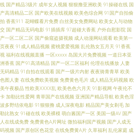
线
国产精品3级片
成年女人视频
狠狠撸亚洲欧美
91操碰在线
国
爱 欧美性国产 91豆花精品 人妖aV成人电影 国产麻豆aa 亚洲影音先锋素人
产高清精品二区
国产欧美在线视频
欧美色综合网
91国产自拍偷
拍
香蕉911
花蝴蝶看片免费
白丝美女免费网站
欧美女人与动物
97人人香蕉 91大神片子 草草浮力限制国产 日本不卡视屏 日本老司机草 欧美
交
国产精品无码电影
91插插库
97超碰大香蕉
户外自慰影院
国
产一区二区二区
国产偷窥盗摄视频
成人动漫网站观看
欧美第一
色网5 69福利影院 玖玖大香蕉稳定 青娱乐聚色伦 欧美性V 97视频中文字幕
页夜夜
91成人精品视频
蜜桃爱爱视频
乱伦熟女五月天
91香蕉
视
福利在线视频直播
一区xxxxx
岛国大片免费视频
一道日本亚
在线奇米666 香蕉视频污黄 激情伊人都市激情 www99肏 黄色视频一区二区
洲香蕉
国产91高清精品
国产一区二区福利
伦理在线播放
人妻
99激情 变态伪娘自慰 狼人香蕉av 99超碰碰 97超碰人人艹 含羞草av试看 久
无码精品
91自拍在线观看
国产一级片内射
夜夜骑青青草
欧美
色图人妻
在线免费欧美视频
免费黄色毛片
成人精品无码视频
欧
久大香蕉 偷拍拍自超碰 91资源共享总站 国产精品电影推荐 国产男女探花 麻
美午夜极品
性欧美ⅩⅩⅩⅩ乱
欧美色色六月天
91影视网
午夜伦不
卡
加勒比性爱网
青草国产在线视频
亚洲国产精品导航
欧美色淫
豆传媒网站网址 91成人小视频 国产精品五月 1024成人网站 www亚州色图
波多野结依电影
91狠狠撸
成人深夜电影
精品国产美女剃毛
加
勒比熟女
91碰在线
欧美裸模
萌白酱国产一区
美国一级AV
国产
久草福利精品 91后入视频 99福利网站 东京热AV影院 福利导航偷拍亚洲 精
人在线成免费
免费黄色A片网址
微拍福利国产视频
国产人成无
码视频
国产原创区色花堂
在线免费黄A片
久草福利
乱伦家庭
成
品在线网站 亚洲色色五月天 国产午夜精华桃色 日韩熟女资源网站 国产精品