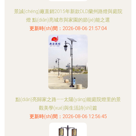
景誠(chéng)廠直銷2015年新款DLD蘭州路燈與庭院
燈 點(diǎn)亮城市與家園的節(jié)能之選
更新時(shí)間：2026-08-06 21:57:04
點(diǎn)亮歸家之路——太陽(yáng)能庭院燈里的景
觀美學(xué)與生活詩(shī)篇
更新時(shí)間：2026-08-06 12:56:45