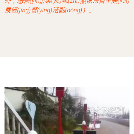
外，憑營(yíng)業(yè)執(zhí)照依法自主開(kāi)
展經(jīng)營(yíng)活動(dòng)）。