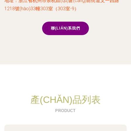
地址：浙江省杭州市余杭區(qū)倉(cāng)前街道文一西路
1218號(hào)33幢303室（303室-9）
聯(LIÁN)系我們
產(CHǍN)品列表
PRODUCT