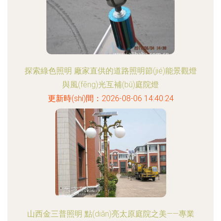
探索綠色照明 廠家直供的道路照明節(jié)能景觀燈
與風(fēng)光互補(bǔ)庭院燈
更新時(shí)間：2026-08-06 14:40:24
山西金三普照明 點(diǎn)亮太原庭院之美——專業