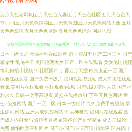
网络技术有限公司
五月天色老司机|五月天色色人妻|五月天色色社区|五月天色色天
堂com|五月天色色婷婷|五月天色色图|五月天色色网站大全|五月
天色色影院|五月天色色资源|五月天色色综合
网站地图
日本一级大片
微拍福利在线观看
91香蕉APP
国产二区三区
国产
久久快播网 韩国二级无码 探花av天堂 性爱色图日本午夜 成人AV久人亚洲 深
精品性
乱伦种子
美国伦理大片
国产二区在线观看
美女伦理视频
夜福利视频网站 av在线撸撸 91高清系列 日韩乱伦 成人变态另类 色图综合网
福利偷拍小视频
91社区国产
丁香五月天堂
欧美变态一区
国产
综合在线观看
国产免费一级片
福利视频资源站
成人午夜在线观
福利大全成人 91精东传媒网站 日韩AV在线网站 日韩精品极品 午夜福利色爱
看
欧美图片在线观看
在线观看h视频
国产a级0
变性人妖
国产福
利永久
日韩中文字幕观看
足交在线播放91
丁香五月色网站
黄
爱 91视色 久久网91 韩国avvv 91看片安装 91熟女热 在线成人欧美 第一福利
色3级抢网站
国产一区二区
日本一级婬片
久久免费手机视频
学
生妹Av网站
亚洲人成免费网站
91大神自拍
福利片在线观看
国
视频 99这里 91n一起c 啊v视频 国产91在线看 女人的天堂AV 韩国不卡AC视
产成人内射无码
激情五月极品婷婷
国产剧情精品
成人三级伦理
频 熟女在线视频网站 国产三级综合在线 av午夜探花 在线超碰99 欧美亚18性
免费
偷怕欧美亚州图片
国产AV国产AV
97亚洲精华液
国内精自