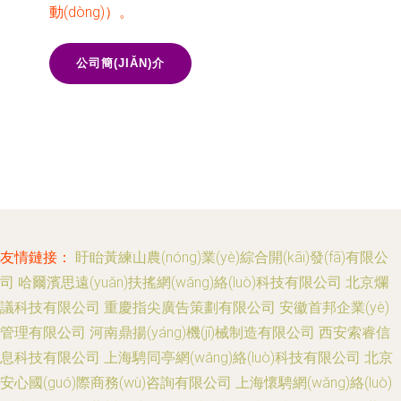
動(dòng)）。
公司簡(JIǍN)介
友情鏈接：
盱眙黃練山農(nóng)業(yè)綜合開(kāi)發(fā)有限公
司
哈爾濱思遠(yuǎn)扶搖網(wǎng)絡(luò)科技有限公司
北京爛
議科技有限公司
重慶指尖廣告策劃有限公司
安徽首邦企業(yè)
管理有限公司
河南鼎揚(yáng)機(jī)械制造有限公司
西安索睿信
息科技有限公司
上海騁同亭網(wǎng)絡(luò)科技有限公司
北京
安心國(guó)際商務(wù)咨詢有限公司
上海懷騁網(wǎng)絡(luò)