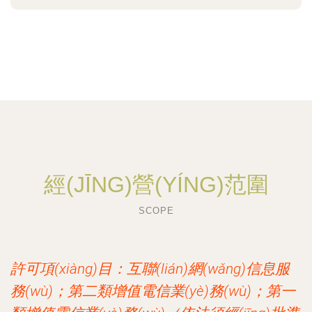
經(JĪNG)營(YÍNG)范圍
SCOPE
許可項(xiàng)目：互聯(lián)網(wǎng)信息服
務(wù)；第二類增值電信業(yè)務(wù)；第一