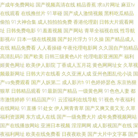
产成年免费网站
国产视频高清在线
精品香蕉
求a片网址
麻豆tv
在线观看
在线撸丝片
91草碰
国产成人激情视频
黑料吃瓜精品
频网站 91超碰人人操 日韩日日骚 欧美大片1688 91黑丝美女自慰 成人自慰
偷拍
91大神合集
成人拍拍拍免费
香港伦理剧
日韩大片观看网
网站香蕉 国产精品成人久久 欧美中出 青娱乐91伦理 都市激激情 老司机综合
址
日韩免费电影
91羞羞视频
国产网站
青草全福视在线
性导航
影视AV
日本一级在线视频
国产好片浮力
91久操
国产精品成人
四虎老司机精品 黄色九一小视频 日本A级网站 色综合香蕉81 日韩有码二级
在线
精品免费看
人人看操碰
午夜伦理电影网
久久国自产拍精品
高清乱码0
国产欧美
日韩三级黄色A片
伦理电影亚洲国产
福利
91午夜福利影院 超碰免费伪娘91 日本成人黄色电影 亚洲综合小说网 www韩
姬黄色网址
欧美伊人影院
丁香成人五月花
黄色网网址女
久草视
频最新网址
日韩大片在线看
久久亚洲人成
亚州色图乱伦小说
国
日三级 亚洲字幕大香蕉 www夜间生活 超碰91在线观看 精品国产区123 日本
产va免费观看
国产人妖第二
成人影片h
91色婷婷瑟色
东京热狠
黄色视屏 俺来也最新网址 老司机黄色av 亚洲成人在线h 变态抖阴com 成人
狠草
日韩精品观看
91最新国产精品
一级黄色网
91色色人妻
都
市激情婷婷
91精品国产91
云涩福利在线导航
91视色
午夜福利
AV大 成人伊人网站 国产精品怕怕视频 韩日不卡三级片 五月花电影网 TS美妖
在线网站
91直播
91处女
伊人网青青草
国产又爽又黄又无
久草
福利资源网
东方成人在线
国产一级免费大片
成年免费视频网站
青娱乐自拍 91视频工厂 亚洲福利影院 国产十区 亚洲人妻丝袜性爱 国产超踫
国产在线播放网站
亚洲日本视频
淫淫网网
成人影视国产在线
深
夜福利网址
欧美在线免费看
日夜夜欧美
国产大片中文字幕
国产
AV 激情综合社区 另类综合欧洲激情 人妻熟女在线网址 97色国产 韩国美女