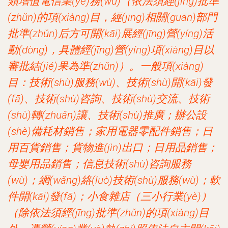
類增值電信業(yè)務(wù)（依法須經(jīng)批準
(zhǔn)的項(xiàng)目，經(jīng)相關(guān)部門
批準(zhǔn)后方可開(kāi)展經(jīng)營(yíng)活
動(dòng)，具體經(jīng)營(yíng)項(xiàng)目以
審批結(jié)果為準(zhǔn)）。一般項(xiàng)
目：技術(shù)服務(wù)、技術(shù)開(kāi)發
(fā)、技術(shù)咨詢、技術(shù)交流、技術
(shù)轉(zhuǎn)讓、技術(shù)推廣；辦公設
(shè)備耗材銷售；家用電器零配件銷售；日
用百貨銷售；貨物進(jìn)出口；日用品銷售；
母嬰用品銷售；信息技術(shù)咨詢服務
(wù)；網(wǎng)絡(luò)技術(shù)服務(wù)；軟
件開(kāi)發(fā)；小食雜店（三小行業(yè)）
（除依法須經(jīng)批準(zhǔn)的項(xiàng)目