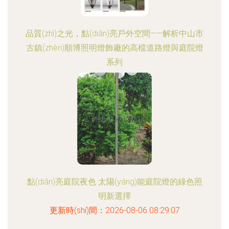
品質(zhì)之光，點(diǎn)亮戶外空間——解析中山市
古鎮(zhèn)順博照明燈飾廠的高檔道路燈與庭院燈
系列
更新時(shí)間：2026-08-06 22:19:12
點(diǎn)亮庭院夜色 太陽(yáng)能庭院燈的綠色照
明新選擇
更新時(shí)間：2026-08-06 08:29:07