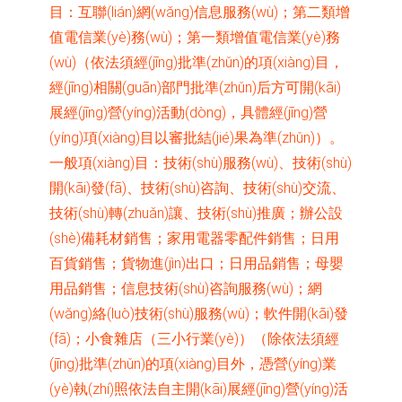
目：互聯(lián)網(wǎng)信息服務(wù)；第二類增
值電信業(yè)務(wù)；第一類增值電信業(yè)務
(wù)（依法須經(jīng)批準(zhǔn)的項(xiàng)目，
經(jīng)相關(guān)部門批準(zhǔn)后方可開(kāi)
展經(jīng)營(yíng)活動(dòng)，具體經(jīng)營
(yíng)項(xiàng)目以審批結(jié)果為準(zhǔn)）。
一般項(xiàng)目：技術(shù)服務(wù)、技術(shù)
開(kāi)發(fā)、技術(shù)咨詢、技術(shù)交流、
技術(shù)轉(zhuǎn)讓、技術(shù)推廣；辦公設
(shè)備耗材銷售；家用電器零配件銷售；日用
百貨銷售；貨物進(jìn)出口；日用品銷售；母嬰
用品銷售；信息技術(shù)咨詢服務(wù)；網
(wǎng)絡(luò)技術(shù)服務(wù)；軟件開(kāi)發
(fā)；小食雜店（三小行業(yè)）（除依法須經
(jīng)批準(zhǔn)的項(xiàng)目外，憑營(yíng)業
(yè)執(zhí)照依法自主開(kāi)展經(jīng)營(yíng)活