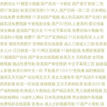
色图论坛
91榴莲小视频
国产高清一卡新区
国产看片资源
二色
情 无码官网三级哦 久久九九热思精品 91色人妻 久色婷婷网 日韩激情福利
吧97资源站
欧美日韩另类0
91华人
国产日韩一区二区
日本网站
在线免费
免费潮喷
91原创国产视频
成人吃瓜福利
国产在线9
操
91网页在线观看 天天搞穴 91豆花在线看 美女黄ww 欧美人与兽另类 四虎色
碰高清免费视频
午夜电影全集
国产AV无码
人妻系列
爱豆传媒
倩女幽魂
超清国产剧大全
91中文字幕在线
免费在线小视频
吃
情 91熟妇网站 97超碰夜夜 91在线视频 超碰人人爱 国产肏屄片 成人日韩免
瓜福利小视频
免费91
国产日产亚洲精品
91社在线高清
人人草
香蕉
激情另类图片
亚洲欧美在线观看
成人三级成人三级
欧美老
费 东方影库av 久久肏狠狠肏视频 亚洲国三视频 人妻久久精品成人 97婷婷成
女人bb
日日操第一页
91网豆花视频
91福利剧场
免费影视观看
91视频国产自拍
国产美女在线视频
欧美又大
无码四虎
女同激
人 欧美色色网 日韩欧美综合色片 在线观看成人 91爽片网站 97超碰欧美在线
吻视频
极品性爱导航
欧美国产拳交喷奶
中文字幕第三页
超碰成
97资源婷 伊人成人网站 超碰这里只有精品 91熟女网 超碰伊人久久 日韩欧美
人影视
欧美日韩中文一区
手机看片1204
91色快播
福利撸影院
激情五月天国产
综合网五月天
美女主播青草
国产高清不卡视频
青青草 91传媒在线观看 玖玖热视频 日韩精品免费看 白丝无码自慰91 九九热
四虎影视
欧美一区在线
操碰视频
五月天婷婷欧美
欧美大BB
国
产福利啪啪
欧洲成人午夜精品
国产精品美乳
男人操蜜桃视频
无
精品 亚洲色两性网 俺去啦最新网站 综合avav 精品天天干天天 午夜丝袜AV电
码射精网站
18成年人网站
日本高清电影网
男女啪啪午夜视频
免费电影在线观看
亚洲ab
成人少妇视频导航
91国产小青蛙
国
影 国产吃瓜在线 欧美日韩国产色色 豆花视频 日韩高清亚洲天堂 久久激五视