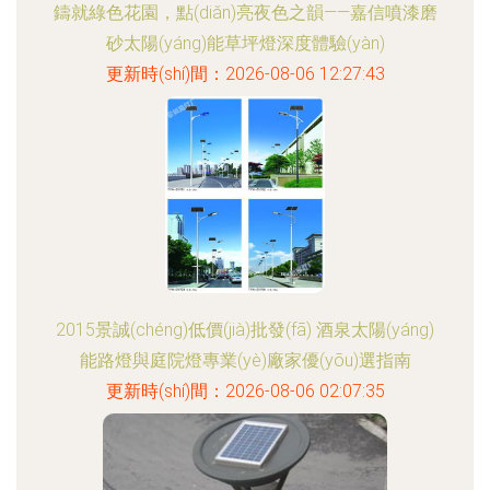
鑄就綠色花園，點(diǎn)亮夜色之韻——嘉信噴漆磨
砂太陽(yáng)能草坪燈深度體驗(yàn)
更新時(shí)間：2026-08-06 12:27:43
2015景誠(chéng)低價(jià)批發(fā) 酒泉太陽(yáng)
能路燈與庭院燈專業(yè)廠家優(yōu)選指南
更新時(shí)間：2026-08-06 02:07:35