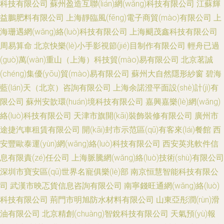
科技有限公司
蘇州盈造互聯(lián)網(wǎng)科技有限公司
江蘇輝
益鵬肥料有限公司
上海靜臨風(fēng)電子商貿(mào)有限公司
上
海珊遇網(wǎng)絡(luò)科技有限公司
上海颶茂鑫科技有限公司
周易算命
北京快樂(lè)小手影視節(jié)目制作有限公司
輕舟已過
(guò)萬(wàn)重山（上海）科技貿(mào)易有限公司
北京茗誠
(chéng)集優(yōu)貿(mào)易有限公司
蘇州大自然隱形紗窗
碧海
藍(lán)天（北京）咨詢有限公司
上海余諾澄平面設(shè)計(jì)有
限公司
蘇州安歆環(huán)境科技有限公司
嘉興嘉樂(lè)網(wǎng)
絡(luò)科技有限公司
天津市旗開(kāi)裝飾裝修有限公司
廣州市
途捷汽車租賃有限公司
開(kāi)封市示范區(qū)有客來(lái)餐館
西
安豐歐泰運(yùn)網(wǎng)絡(luò)科技有限公司
西安英兆軟件信
息有限責(zé)任公司
上海脈騰網(wǎng)絡(luò)技術(shù)有限公司
深圳市寶安區(qū)世界名寵俱樂(lè)部
南京恒慧智能科技有限公
司
武漢市映忑貨信息咨詢有限公司
南寧錢旺通網(wǎng)絡(luò)
科技有限公司
荊門市明旭防水材料有限公司
山東亞彤潤(rùn)滑
油有限公司
北京精創(chuàng)智銳科技有限公司
天氣預(yù)報