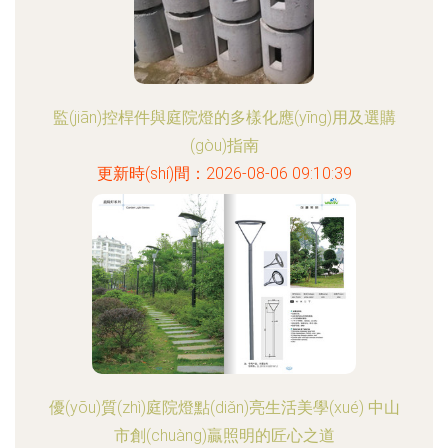
監(jiān)控桿件與庭院燈的多樣化應(yīng)用及選購
(gòu)指南
更新時(shí)間：2026-08-06 09:10:39
優(yōu)質(zhì)庭院燈點(diǎn)亮生活美學(xué) 中山
市創(chuàng)贏照明的匠心之道