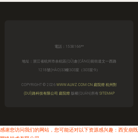
電話：1538166**
地址：浙江省杭州市余杭區(QŪ)倉(CĀNG)前街道文一西路
1218號(HÀO)33幢303室（303室-9）
COPYRIGHT © 2026
WWW.ALWZ.COM.CN
庭院燈
杭州對
(DUÌ)路科技有限公司
庭院燈
版權(QUÁN)所有
SITEMAP
感谢您访问我们的网站，您可能还对以下资源感兴趣：西安崩既