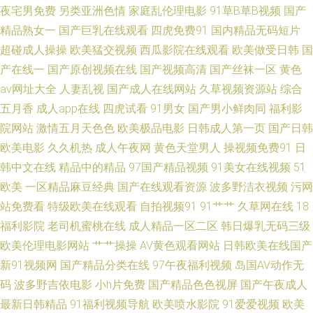
夜宅男免费
另类亚洲色情
家庭乱伦理电影
91草B草B视频
国产
院 超碰豆花91 韩日中无码视频 福利社性交A片 黄色美女视频 日韩三级中文
精品熟女一
国产巨乳在线观看
四虎免费91
国内精品无码短片
超碰成人操操
欧美猛交视频
西瓜影院在线观看
欧美做受日韩
国
字幕 草莓视频在线播放 岛国AV一二 午夜操B影院 久久福利网 欧美色图中文
产在线一
国产原创视频在线
国产视频高清
国产丝袜一区
黄色
av网址大全
人妻乱视
国产成人在线网站
久草视频资源站
综合
欧美激情内射 五月花激情网 欧美丝袜婷婷 日韩avcom 日本a∨无码 欧美成人
五月香
成人app在线
四虎试看
91男女
国产男小鲜肉同
福利影
院网站
激情五月天色色
欧美极品电影
日韩成人第一页
国产日韩
中文在线 91操com 99微拍 成人福利视频影院 海角乳抡 另类色图欧美 东京
欧美电影
久久机热
成人午夜网
黄色天堂男人
操视频免费91
日
韩中文在线
精品中的精品
97国产精品视频
91美女在线视频
51
热AV电影 www99艹 极品伪娘TS 午夜成人影院 久久av影院 欧美限制级青青
欧美
一区精品麻豆经典
国产在线观看资源
波多野洁衣视频
污网
草 欧美女主播导航网 欧美男人天堂网 殴美系列一区 午夜资源男人网 av不卡
站免费看
特级欧美在线观看
自拍视频91
91艹艹
久草网在线
18
福利影院
老司机蜜桃在线
成人精品一区二区
韩日爆乳无码三级
不伦 99视频热播 福利导航入口 国产A级性交片 精品一区黄色人妻 黄色精东
欧美伦理电影网站
艹艹操操
AV黄色观看网站
日韩欧美在线国产
新91视频网
国产精品分类在线
97午夜福利视频
岛国AV动作无
久久福利导航 久久综合丁香五月 国内超碰 美女网站黄 韩日高清 亚洲九1 91
码
波多野吉依电影
小h片免费
国产精品色色视屏
国产午夜成人
最新日韩精品
91福利视频导航
欧美喷水影院
91爱爱视频
欧美
日韩永久 性爱三级网 国产久久综合 人人艹逼 中文字幕在线资源 另类图片激