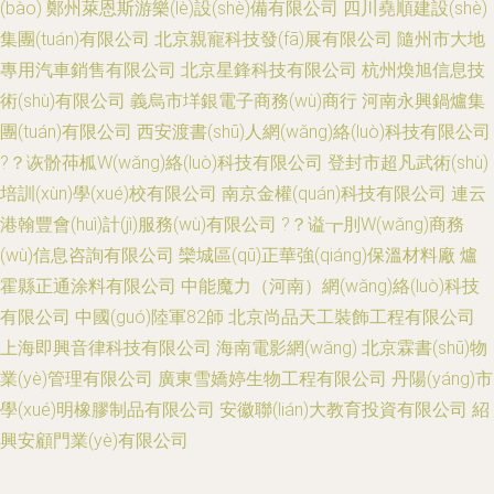
(bào)
鄭州萊恩斯游樂(lè)設(shè)備有限公司
四川堯順建設(shè)
集團(tuán)有限公司
北京親寵科技發(fā)展有限公司
隨州市大地
專用汽車銷售有限公司
北京星鋒科技有限公司
杭州煥旭信息技
術(shù)有限公司
義烏市垟銀電子商務(wù)商行
河南永興鍋爐集
團(tuán)有限公司
西安渡書(shū)人網(wǎng)絡(luò)科技有限公司
?？诙骱茽柧W(wǎng)絡(luò)科技有限公司
登封市超凡武術(shù)
培訓(xùn)學(xué)校有限公司
南京金權(quán)科技有限公司
連云
港翰豐會(huì)計(jì)服務(wù)有限公司
?？谥┲刖W(wǎng)商務
(wù)信息咨詢有限公司
欒城區(qū)正華強(qiáng)保溫材料廠
爐
霍縣正通涂料有限公司
中能魔力（河南）網(wǎng)絡(luò)科技
有限公司
中國(guó)陸軍82師
北京尚品天工裝飾工程有限公司
上海即興音律科技有限公司
海南電影網(wǎng)
北京霖書(shū)物
業(yè)管理有限公司
廣東雪嬌婷生物工程有限公司
丹陽(yáng)市
學(xué)明橡膠制品有限公司
安徽聯(lián)大教育投資有限公司
紹
興安顧門業(yè)有限公司